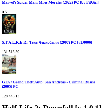
Marvel’s Spider-Man: Miles Morales (2022) PC [by FitGirl]
0
5
S.T.A.L.K.E.R.: Тень Чернобыля (2007) PC [v1.0006]
131 513
30
GTA / Grand Theft Auto: San Andreas - Criminal Russia
(2005) PC
128 445
13
Half-Life 2: Downfall [v 1.0.1]