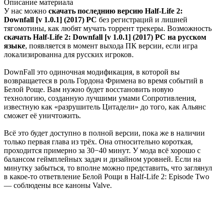
Описание
материала
У нас можно
скачать последнию версию Half-Life 2:
Downfall [v 1.0.1] (2017) PC
без регистраций и лишней
тягомотины, как любят мучать торрент трекеры. Возможность
скачать Half-Life 2: Downfall [v 1.0.1] (2017) PC на русском
языке
, появляется в момент выхода ПК версии, если игра
локализированна для русских игроков.
DownFall это одиночная модификация, в которой вы
возвращаетеся в роль Гордона Фримена во время событий в
Белой Роще. Вам нужно будет восстановить новую
технологию, созданную лучшими умами Сопротивления,
известную как «разрушитель Цитадели» до того, как Альянс
сможет её уничтожить.
Всё это будет доступно в полной версии, пока же в наличии
только первая глава из трёх. Она относительно короткая,
проходится примерно за 30−40 минут. У мода всё хорошо с
балансом геймплейных задач и дизайном уровней. Если на
минутку забыться, то вполне можно представить, что заглянул
в какое-то ответвление Белой Рощи в Half-Life 2: Episode Two
— соблюдены все каноны Valve.