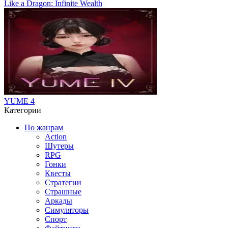
Like a Dragon: Infinite Wealth
YUME 4
Категории
По жанрам
Action
Шутеры
RPG
Гонки
Квесты
Стратегии
Страшные
Аркады
Симуляторы
Спорт