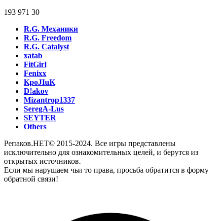
193 971
30
R.G. Механики
R.G. Freedom
R.G. Catalyst
xatab
FitGirl
Fenixx
KpoJIuK
D!akov
Mizantrop1337
SeregA-Lus
SEYTER
Others
Репаков.НЕТ© 2015-2024. Все игры представлены
исключительно для ознакомительных целей, и берутся из
открытых источников.
Если мы нарушаем чьи то права, просьба обратится в форму
обратной связи!