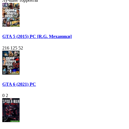
Лучшие торренты
GTA 5 (2015) PC [R.G. Механики]
216 125
52
GTA 6 (2021) PC
0
2