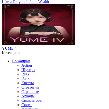
Like a Dragon: Infinite Wealth
YUME 4
Категории
По жанрам
Action
Шутеры
RPG
Гонки
Квесты
Стратегии
Страшные
Аркады
Симуляторы
Спорт