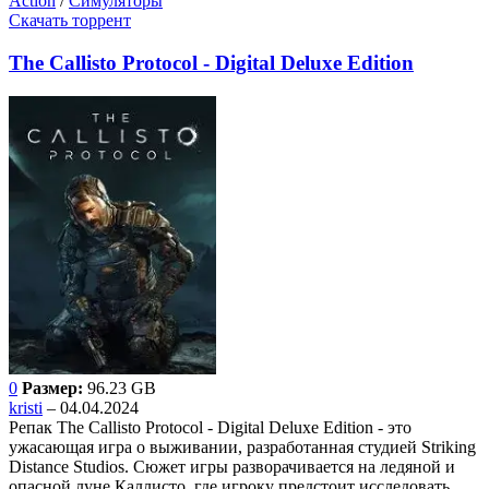
Action
/
Симуляторы
Скачать торрент
The Callisto Protocol - Digital Deluxe Edition
0
Размер:
96.23 GB
kristi
– 04.04.2024
Репак The Callisto Protocol - Digital Deluxe Edition - это
ужасающая игра о выживании, разработанная студией Striking
Distance Studios. Сюжет игры разворачивается на ледяной и
опасной луне Каллисто, где игроку предстоит исследовать