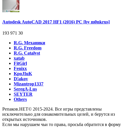
Autodesk AutoCAD 2017 HF1 (2016) PC [by m0nkrus]
193 971
30
R.G. Механики
R.G. Freedom
R.G. Catalyst
xatab
FitGirl
Fenixx
KpoJIuK
D!akov
Mizantrop1337
SeregA-Lus
SEYTER
Others
Репаков.НЕТ© 2015-2024. Все игры представлены
исключительно для ознакомительных целей, и берутся из
открытых источников.
Если мы нарушаем чьи то права, просьба обратится в форму