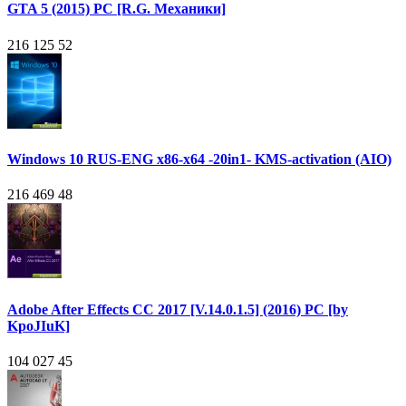
GTA 5 (2015) PC [R.G. Механики]
216 125
52
Windows 10 RUS-ENG x86-x64 -20in1- KMS-activation (AIO)
216 469
48
Adobe After Effects CC 2017 [V.14.0.1.5] (2016) PC [by
KpoJIuK]
104 027
45