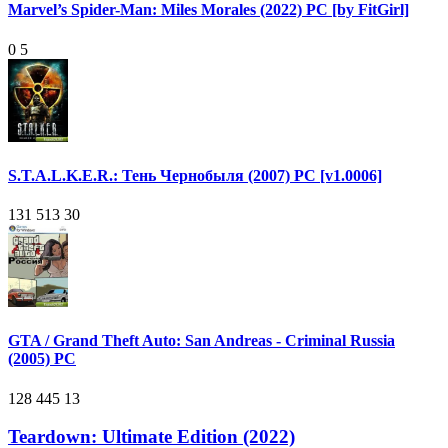
Marvel’s Spider-Man: Miles Morales (2022) PC [by FitGirl]
0
5
S.T.A.L.K.E.R.: Тень Чернобыля (2007) PC [v1.0006]
131 513
30
GTA / Grand Theft Auto: San Andreas - Criminal Russia
(2005) PC
128 445
13
Teardown: Ultimate Edition (2022)