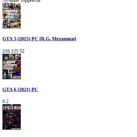
Лучшие торренты
GTA 5 (2015) PC [R.G. Механики]
216 125
52
GTA 6 (2021) PC
0
2