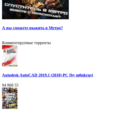
А вы сможете выжить в Метро?
Комментируемые торренты
Autodesk AutoCAD 2019.1 (2018) PC [by m0nkrus]
94 868
55