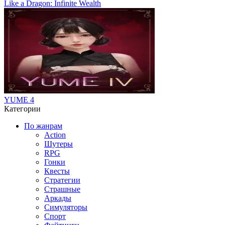
Like a Dragon: Infinite Wealth
YUME 4
Категории
По жанрам
Action
Шутеры
RPG
Гонки
Квесты
Стратегии
Страшные
Аркады
Симуляторы
Спорт