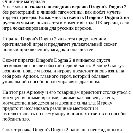
Описание
материала
У нас можно
скачать последнию версию Dragon's Dogma 2
без регистраций и лишней тягомотины, как любят мучать
торрент трекеры. Возможность
скачать Dragon's Dogma 2 на
русском языке
, появляется в момент выхода ПК версии, если
игра локализированна для русских игроков.
Пиратка Dragon's Dogma 2 является продолжением
оригинальной игры и предлагает увлекательный сюжет,
полный приключений, загадок и опасностей.
Сюжет пиратки Dragon's Dogma 2 начинается спустя
несколько лет после событий первой части. В мире Gransys
возникли новые угрозы, и игроку предстоит вновь взять на
себя роль Арисен, главного героя, который обладает
уникальной способностью управлять драконом.
На этот раз Арисену и его товарищам предстоит столкнуться с
могущественными врагами, такими как зловещая тень,
могущественные демоны и древние силы зла. Игроку
предстоит исследовать различные местности и
путешествовать по всему миру в поисках ответов и способов
победить зло.
Сюжет репака Dragon's Dogma 2 наполнен неожиданными