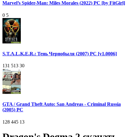
Marvel’s Spider-Man: Miles Morales (2022) PC [by FitGirl]
0
5
S.T.A.L.K.E.R.: Тень Чернобыля (2007) PC [v1.0006]
131 513
30
GTA / Grand Theft Auto: San Andreas - Criminal Russia
(2005) PC
128 445
13
Dragon's Dogma 2 скачать