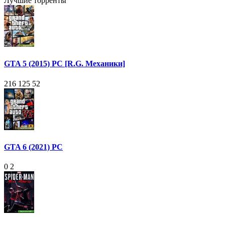
Лучшие торренты
GTA 5 (2015) PC [R.G. Механики]
216 125
52
GTA 6 (2021) PC
0
2