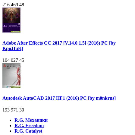
216 469
48
Adobe After Effects CC 2017 [V.14.0.1.5] (2016) PC [by
KpoJIuK]
104 027
45
Autodesk AutoCAD 2017 HF1 (2016) PC [by m0nkrus]
193 971
30
R.G. Механики
R.G. Freedom
R.G. Catalyst