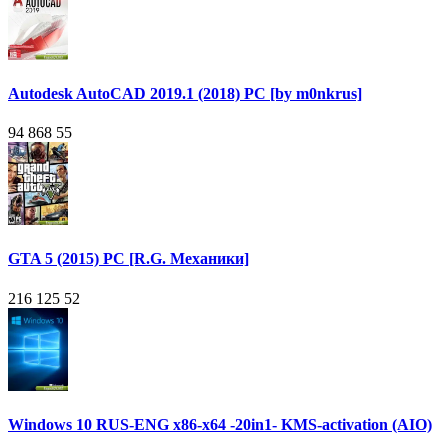
Autodesk AutoCAD 2019.1 (2018) PC [by m0nkrus]
94 868
55
GTA 5 (2015) PC [R.G. Механики]
216 125
52
Windows 10 RUS-ENG x86-x64 -20in1- KMS-activation (AIO)