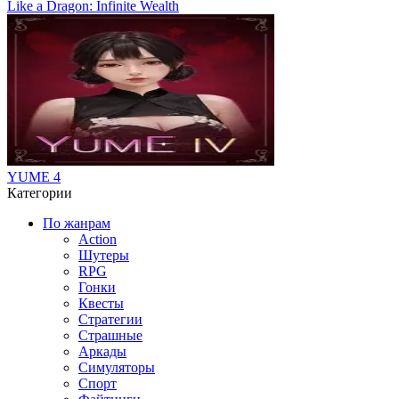
Like a Dragon: Infinite Wealth
YUME 4
Категории
По жанрам
Action
Шутеры
RPG
Гонки
Квесты
Стратегии
Страшные
Аркады
Симуляторы
Спорт