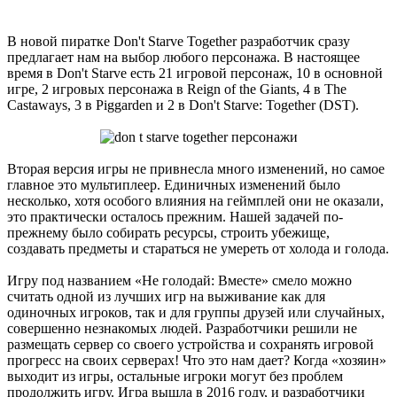
В новой пиратке Don't Starve Together разработчик сразу
предлагает нам на выбор любого персонажа. В настоящее
время в Don't Starve есть 21 игровой персонаж, 10 в основной
игре, 2 игровых персонажа в Reign of the Giants, 4 в The
Castaways, 3 в Piggarden и 2 в Don't Starve: Together (DST).
Вторая версия игры не привнесла много изменений, но самое
главное это мультиплеер. Единичных изменений было
несколько, хотя особого влияния на геймплей они не оказали,
это практически осталось прежним. Нашей задачей по-
прежнему было собирать ресурсы, строить убежище,
создавать предметы и стараться не умереть от холода и голода.
Игру под названием «Не голодай: Вместе» смело можно
считать одной из лучших игр на выживание как для
одиночных игроков, так и для группы друзей или случайных,
совершенно незнакомых людей. Разработчики решили не
размещать сервер со своего устройства и сохранять игровой
прогресс на своих серверах! Что это нам дает? Когда «хозяин»
выходит из игры, остальные игроки могут без проблем
продолжить игру. Игра вышла в 2016 году, и разработчики