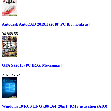
Autodesk AutoCAD 2019.1 (2018) PC [by m0nkrus]
94 868
55
GTA 5 (2015) PC [R.G. Механики]
216 125
52
Windows 10 RUS-ENG x86-x64 -20in1- KMS-activation (AIO)