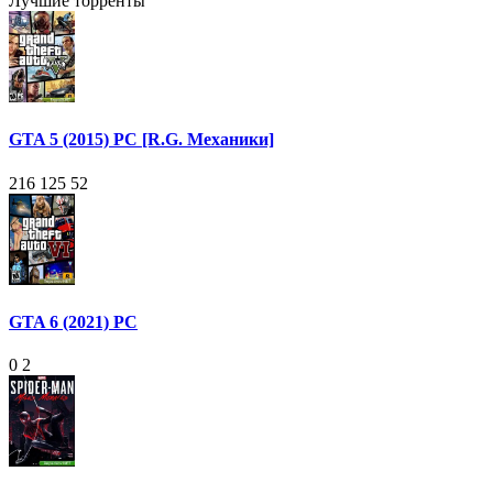
Лучшие торренты
GTA 5 (2015) PC [R.G. Механики]
216 125
52
GTA 6 (2021) PC
0
2