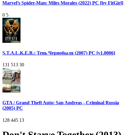
Marvel’s Spider-Man: Miles Morales (2022) PC [by FitGirl]
0
5
S.T.A.L.K.E.R.: Тень Чернобыля (2007) PC [v1.0006]
131 513
30
GTA / Grand Theft Auto: San Andreas - Criminal Russia
(2005) PC
128 445
13
Don't Starve Together (2013)