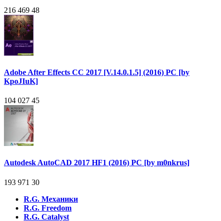
216 469
48
Adobe After Effects CC 2017 [V.14.0.1.5] (2016) PC [by
KpoJIuK]
104 027
45
Autodesk AutoCAD 2017 HF1 (2016) PC [by m0nkrus]
193 971
30
R.G. Механики
R.G. Freedom
R.G. Catalyst