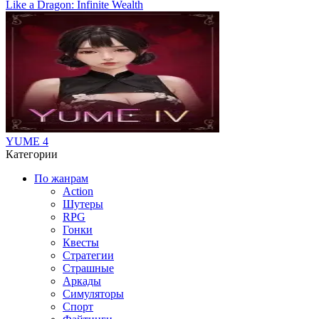
Like a Dragon: Infinite Wealth
YUME 4
Категории
По жанрам
Action
Шутеры
RPG
Гонки
Квесты
Стратегии
Страшные
Аркады
Симуляторы
Спорт