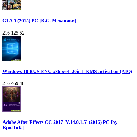
GTA 5 (2015) PC [R.G. Механики]
216 125
52
Windows 10 RUS-ENG x86-x64 -20in1- KMS-activation (AIO)
216 469
48
Adobe After Effects CC 2017 [V.14.0.1.5] (2016) PC [by
KpoJIuK]