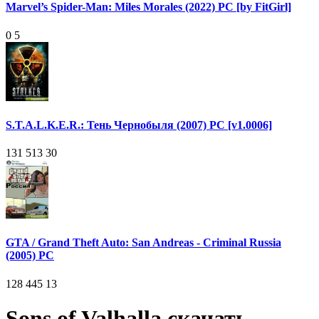
Marvel’s Spider-Man: Miles Morales (2022) PC [by FitGirl]
0
5
S.T.A.L.K.E.R.: Тень Чернобыля (2007) PC [v1.0006]
131 513
30
GTA / Grand Theft Auto: San Andreas - Criminal Russia
(2005) PC
128 445
13
Sons of Valhalla скачать