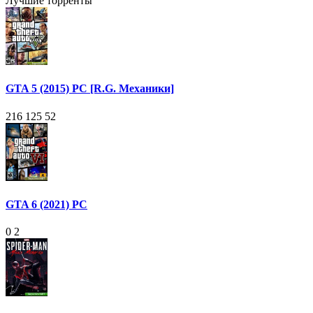
Лучшие торренты
GTA 5 (2015) PC [R.G. Механики]
216 125
52
GTA 6 (2021) PC
0
2