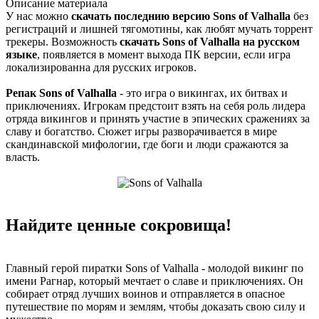
Описание
материала
У нас можно
скачать последнию версию Sons of Valhalla
без
регистраций и лишней тягомотины, как любят мучать торрент
трекеры. Возможность
скачать Sons of Valhalla на русском
языке
, появляется в момент выхода ПК версии, если игра
локализированна для русских игроков.
Репак Sons of Valhalla
- это игра о викингах, их битвах и
приключениях. Игрокам предстоит взять на себя роль лидера
отряда викингов и принять участие в эпических сражениях за
славу и богатство. Сюжет игры разворачивается в мире
скандинавской мифологии, где боги и люди сражаются за
власть.
Найдите ценные сокровища!
Главный герой пиратки Sons of Valhalla - молодой викинг по
имени Рагнар, который мечтает о славе и приключениях. Он
собирает отряд лучших воинов и отправляется в опасное
путешествие по морям и землям, чтобы доказать свою силу и