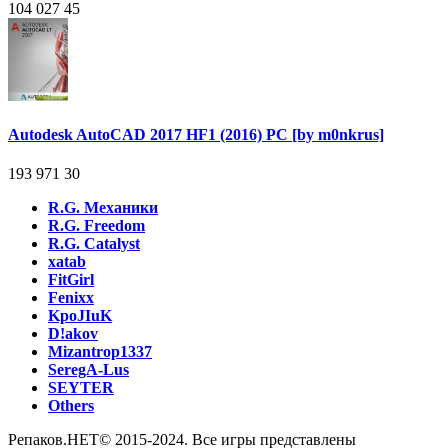
104 027
45
Autodesk AutoCAD 2017 HF1 (2016) PC [by m0nkrus]
193 971
30
R.G. Механики
R.G. Freedom
R.G. Catalyst
xatab
FitGirl
Fenixx
KpoJIuK
D!akov
Mizantrop1337
SeregA-Lus
SEYTER
Others
Репаков.НЕТ© 2015-2024. Все игры представлены