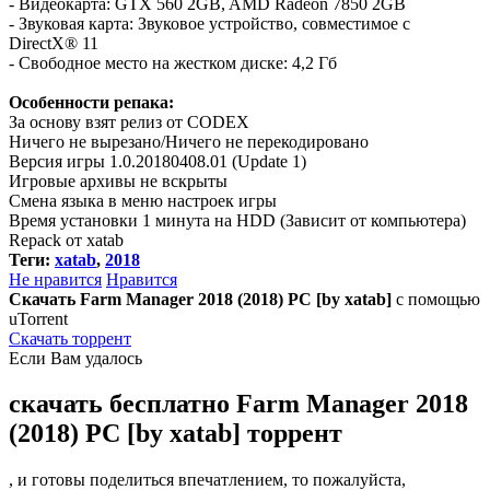
- Видеокарта: GTX 560 2GB, AMD Radeon 7850 2GB
- Звуковая карта: Звуковое устройство, совместимое с
DirectX® 11
- Свободное место на жестком диске: 4,2 Гб
Особенности репака:
За основу взят релиз от CODEX
Ничего не вырезано/Ничего не перекодировано
Версия игры 1.0.20180408.01 (Update 1)
Игровые архивы не вскрыты
Смена языка в меню настроек игры
Время установки 1 минута на HDD (Зависит от компьютера)
Repack от xatab
Теги:
xatab
,
2018
Не нравится
Нравится
Скачать Farm Manager 2018 (2018) PC [by xatab]
с помощью
uTorrent
Скачать торрент
Если Вам удалось
скачать бесплатно Farm Manager 2018
(2018) PC [by xatab] торрент
, и готовы поделиться впечатлением, то пожалуйста,