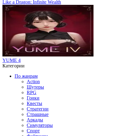
Like a Dragon: Infinite Wealth
YUME 4
Категории
По жанрам
Action
Шутеры
RPG
Гонки
Квесты
Стратегии
Страшные
Аркады
Симуляторы
Спорт