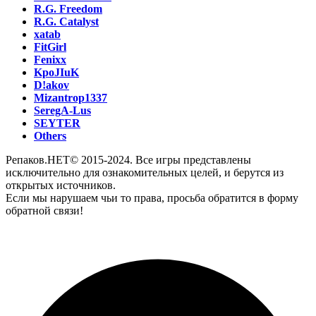
R.G. Freedom
R.G. Catalyst
xatab
FitGirl
Fenixx
KpoJIuK
D!akov
Mizantrop1337
SeregA-Lus
SEYTER
Others
Репаков.НЕТ© 2015-2024. Все игры представлены
исключительно для ознакомительных целей, и берутся из
открытых источников.
Если мы нарушаем чьи то права, просьба обратится в форму
обратной связи!