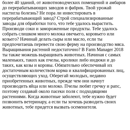
более 40 зданий, от животноводческих помещений и амбаров
до перерабатывающих заводов и фабрик. Твой урожай
настигла болезнь? Не пора ли инвестировать в
перерабатывающий завод? Строй специализированные
заводы для обработки того, что тебе удалось вырастить.
Производи соки и замороженные продукты. Тебе удалось
собрать слишком много молока овечьего, коровьего или
козьего? Начинай делать сыры или масло, если ты
предпочитаешь перевести свою ферму на производство мяса.
Выращивания растений недостаточно? В Farm Manager 2018
ты также можешь выращивать животных. Начиная с самых
маленьких, таких как пчелы, кролики либо индюки и до
таких, как козы и коровы. Обязательно обеспечивай их
достаточным количеством корма и квалифицированных лиц,
осуществляющих уход. Оберегай молодых, недавно
приобретенных животных, прежде чем они начнут
производить яйца или молоко. Пчелы любят гречку и рапс,
поэтому создавай около пасеки поля с подходящими
растениями. Когда животные заболеют, тебе нужно будет
позвонить ветеринару, а если ты хочешь разводить своих
животных, тебе придется вызвать осеменителя.