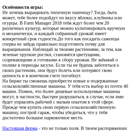
Особенности игры:
Не хочешь выращивать типичную пшеницу? Тогда, быть
может, тебе более подойдут по вкусу яблоки, клубника или
огурцы. В Farm Manager 2018 тебя ждут более чем 20
различных культур, которые можно культивировать вручную
и механически, и каждый собранный урожай имеет
конкретный срок годности.До того как посадить саженцы
сперва не забудь правильно подготовить почву для
выращивания. Наблюдай за твоими растениями, за тем, как
зеленые хрупкие ростки, становятся цветущими,
созревающими и готовыми к сбору урожая. Не забывай о
поливе в периоды засухи. Если ты не будешь заботиться о
своих растениях, они будут болеть или потеряют свою
ценность и в конечном счете погибнут.
На бирже ты сможешь приобрести новые и подержанные
сельскохозяйственные машины. У тебя есть выбор из почти 40
машин. Помни, что более дешевые используемые машины
могут, в частности, быстрее разрушаться, в случае, если ими
будет управлять рабочий с малым опытом в этой сфере.
Прежде чем купить свою первую сельскохозяйственную
машину, построй гараж, чтобы убедиться, что у тебя
достаточно большое парковочное место.
Настоящая ферма
- это не только поля. В твоем распоряжении