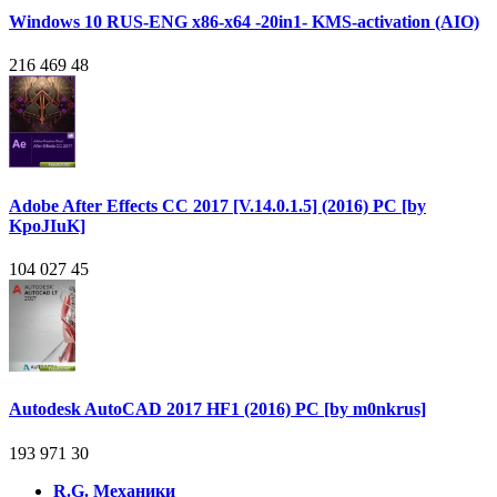
Windows 10 RUS-ENG x86-x64 -20in1- KMS-activation (AIO)
216 469
48
Adobe After Effects CC 2017 [V.14.0.1.5] (2016) PC [by
KpoJIuK]
104 027
45
Autodesk AutoCAD 2017 HF1 (2016) PC [by m0nkrus]
193 971
30
R.G. Механики