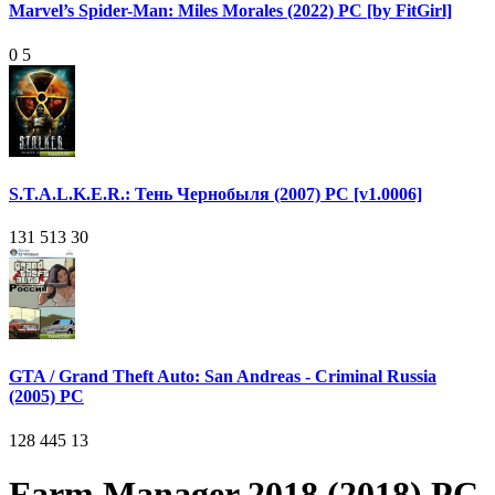
Marvel’s Spider-Man: Miles Morales (2022) PC [by FitGirl]
0
5
S.T.A.L.K.E.R.: Тень Чернобыля (2007) PC [v1.0006]
131 513
30
GTA / Grand Theft Auto: San Andreas - Criminal Russia
(2005) PC
128 445
13
Farm Manager 2018 (2018) PC