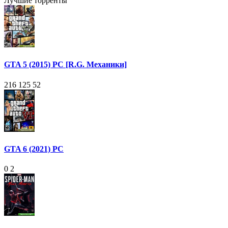
Лучшие торренты
GTA 5 (2015) PC [R.G. Механики]
216 125
52
GTA 6 (2021) PC
0
2