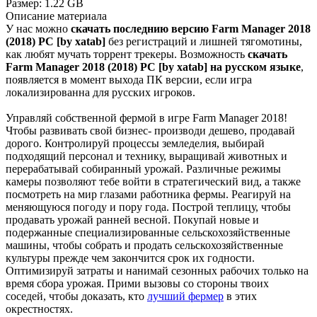
Размер:
1.22 GB
Описание
материала
У нас можно
скачать последнию версию Farm Manager 2018
(2018) PC [by xatab]
без регистраций и лишней тягомотины,
как любят мучать торрент трекеры. Возможность
скачать
Farm Manager 2018 (2018) PC [by xatab] на русском языке
,
появляется в момент выхода ПК версии, если игра
локализированна для русских игроков.
Управляй собственной фермой в игре Farm Manager 2018!
Чтобы развивать свой бизнес- производи дешево, продавай
дорого. Контролируй процессы земледелия, выбирай
подходящий персонал и технику, выращивай животных и
перерабатывай собиранный урожай. Различные режимы
камеры позволяют тебе войти в стратегический вид, а также
посмотреть на мир глазами работника фермы. Реагируй на
меняющуюся погоду и пору года. Построй теплицу, чтобы
продавать урожай ранней весной. Покупай новые и
подержанные специализированные сельскохозяйственные
машины, чтобы собрать и продать сельскохозяйственные
культуры прежде чем закончится срок их годности.
Оптимизируй затраты и нанимай сезонных рабочих только на
время сбора урожая. Прими вызовы со стороны твоих
соседей, чтобы доказать, кто
лучший фермер
в этих
окрестностях.