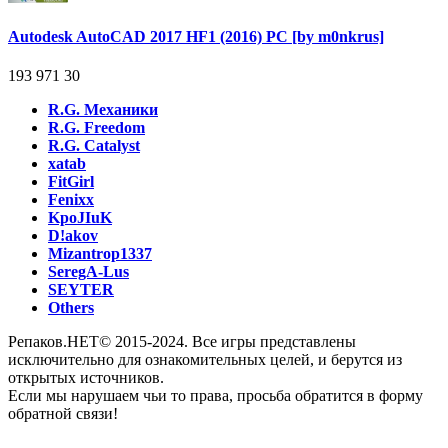
Autodesk AutoCAD 2017 HF1 (2016) PC [by m0nkrus]
193 971
30
R.G. Механики
R.G. Freedom
R.G. Catalyst
xatab
FitGirl
Fenixx
KpoJIuK
D!akov
Mizantrop1337
SeregA-Lus
SEYTER
Others
Репаков.НЕТ© 2015-2024. Все игры представлены
исключительно для ознакомительных целей, и берутся из
открытых источников.
Если мы нарушаем чьи то права, просьба обратится в форму
обратной связи!