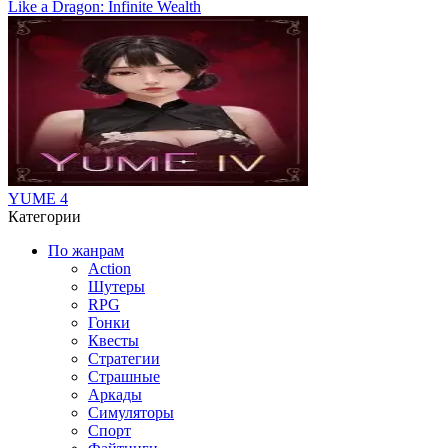
Like a Dragon: Infinite Wealth
YUME 4
Категории
По жанрам
Action
Шутеры
RPG
Гонки
Квесты
Стратегии
Страшные
Аркады
Симуляторы
Спорт