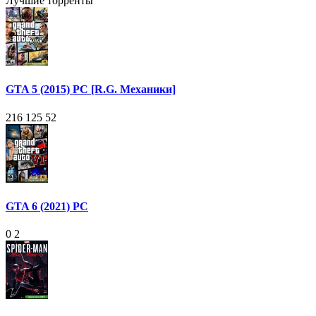
Лучшие торренты
GTA 5 (2015) PC [R.G. Механики]
216 125
52
GTA 6 (2021) PC
0
2