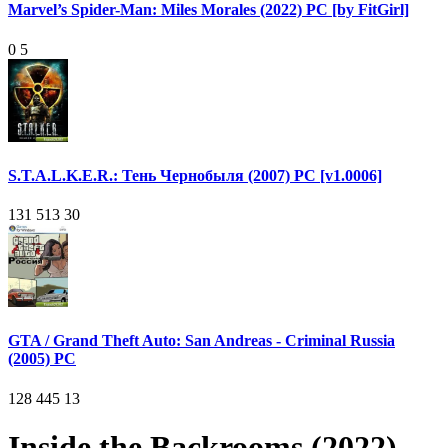
Marvel’s Spider-Man: Miles Morales (2022) PC [by FitGirl]
0
5
S.T.A.L.K.E.R.: Тень Чернобыля (2007) PC [v1.0006]
131 513
30
GTA / Grand Theft Auto: San Andreas - Criminal Russia
(2005) PC
128 445
13
Inside the Backrooms (2022)