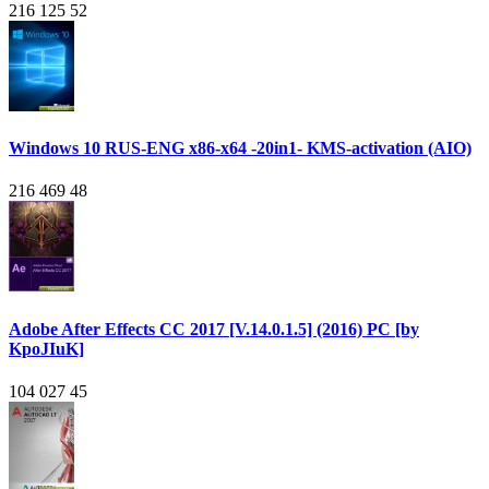
216 125
52
Windows 10 RUS-ENG x86-x64 -20in1- KMS-activation (AIO)
216 469
48
Adobe After Effects CC 2017 [V.14.0.1.5] (2016) PC [by
KpoJIuK]
104 027
45