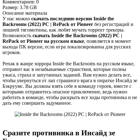
Комментариев:
0
Размер:
3.78 GB
Описание
материала
У нас можно
скачать последнию версию Inside the
Backrooms (2022) PC | RePack от Pioneer
без регистраций и
лишней тягомотины, как любят мучать торрент трекеры.
Возможность
скачать Inside the Backrooms (2022) PC |
RePack от Pioneer на русском языке
, появляется в момент
выхода ПК версии, если игра локализированна для русских
игроков.
Репак в жанре хоррора Inside the Backrooms на русском языке,
отправит вас в незабываемые странствия, которые полны
ужаса, страха и запутанных заданий. Вам нужно делать все,
чтобы увернуться от лап страшного врага в пиратке Инсайд зе
Бэкруумс. Вы должны взять себе в команду героев, вместе с
которыми отправитесь опасное приключение, ведь нужно
работать в команде, чтобы раскрыть все ходы противника и не
дать ему совершить задуманное.
Сразите противника в Инсайд зе