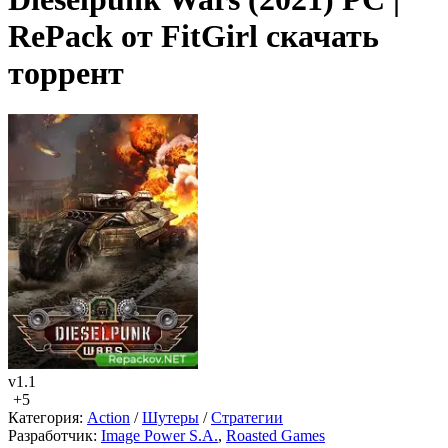
RePack от FitGirl скачать
торрент
v1.1
+5
Категория:
Action
/
Шутеры
/
Стратегии
Разработчик:
Image Power S.A.
,
Roasted Games