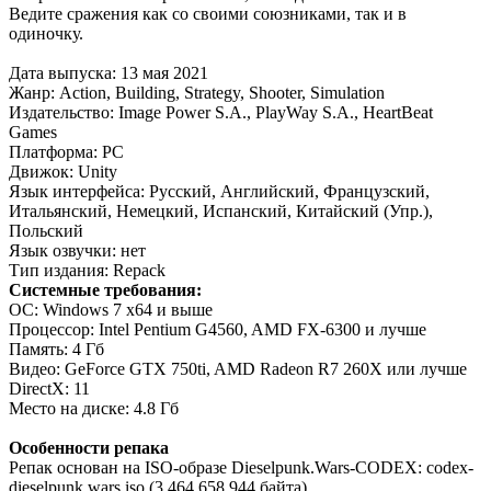
Ведите сражения как со своими союзниками, так и в
одиночку.
Дата выпуска: 13 мая 2021
Жанр: Action, Building, Strategy, Shooter, Simulation
Издательство: Image Power S.A., PlayWay S.A., HeartBeat
Games
Платформа: PC
Движок: Unity
Язык интерфейса: Русский, Английский, Французский,
Итальянский, Немецкий, Испанский, Китайский (Упр.),
Польский
Язык озвучки: нет
Тип издания: Repack
Системные требования:
ОС: Windows 7 x64 и выше
Процессор: Intel Pentium G4560, AMD FX-6300 и лучше
Память: 4 Гб
Видео: GeForce GTX 750ti, AMD Radeon R7 260X или лучше
DirectX: 11
Место на диске: 4.8 Гб
Особенности репака
Репак основан на ISO-образе Dieselpunk.Wars-CODEX: codex-
dieselpunk.wars.iso (3,464,658,944 байта)