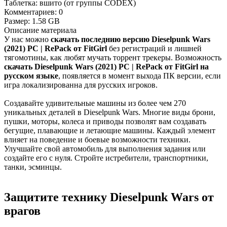
Таблетка:
вшито (от группы CODEX)
Комментариев:
0
Размер:
1.58 GB
Описание
материала
У нас можно
скачать последнию версию Dieselpunk Wars
(2021) PC | RePack от FitGirl
без регистраций и лишней
тягомотины, как любят мучать торрент трекеры. Возможность
скачать Dieselpunk Wars (2021) PC | RePack от FitGirl на
русском языке
, появляется в момент выхода ПК версии, если
игра локализированна для русских игроков.
Создавайте удивительные машины из более чем 270
уникальных деталей в Dieselpunk Wars. Многие виды брони,
пушки, моторы, колеса и приводы позволят вам создавать
бегущие, плавающие и летающие машины. Каждый элемент
влияет на поведение и боевые возможности техники.
Улучшайте свой автомобиль для выполнения задания или
создайте его с нуля. Стройте истребители, транспортники,
танки, эсминцы.
Защитите технику Dieselpunk Wars от
врагов