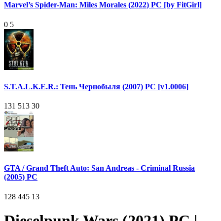
Marvel’s Spider-Man: Miles Morales (2022) PC [by FitGirl]
0
5
S.T.A.L.K.E.R.: Тень Чернобыля (2007) PC [v1.0006]
131 513
30
GTA / Grand Theft Auto: San Andreas - Criminal Russia
(2005) PC
128 445
13
Dieselpunk Wars (2021) PC |