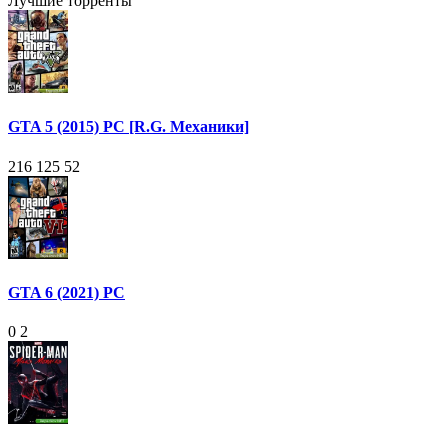
Лучшие торренты
GTA 5 (2015) PC [R.G. Механики]
216 125
52
GTA 6 (2021) PC
0
2