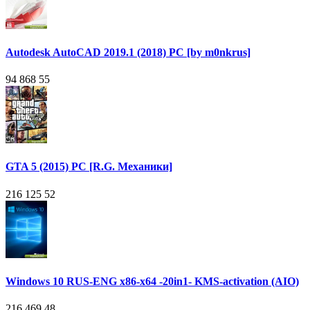
Autodesk AutoCAD 2019.1 (2018) PC [by m0nkrus]
94 868
55
GTA 5 (2015) PC [R.G. Механики]
216 125
52
Windows 10 RUS-ENG x86-x64 -20in1- KMS-activation (AIO)
216 469
48