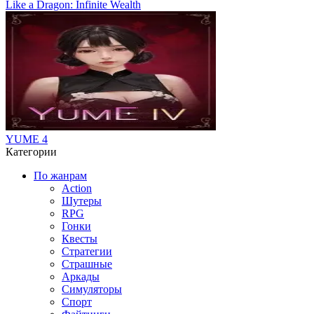
Like a Dragon: Infinite Wealth
YUME 4
Категории
По жанрам
Action
Шутеры
RPG
Гонки
Квесты
Стратегии
Страшные
Аркады
Симуляторы
Спорт