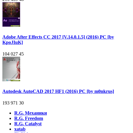
Adobe After Effects CC 2017 [V.14.0.1.5] (2016) PC [by
KpoJIuK]
104 027
45
Autodesk AutoCAD 2017 HF1 (2016) PC [by m0nkrus]
193 971
30
R.G. Механики
R.G. Freedom
R.G. Catalyst
xatab