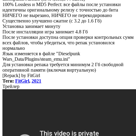
100% Lossless и MD5 Perfect: все файлы после установки
идентичны оригинальному релизу с точностью до бита
НИЧЕГО не вырезано, НИЧЕГО не перекодировано
Существенно улучшено сжатие (с 3.2 до 1.6 Гб)
Установка занимает минуту
После инсталляции игра занимает 4.8 Гб
После установки доступна опция проверки контрольных сумм
всех файлов, чтобы убедиться, что репак установился
нормально
Язык изменяется в файле "Dieselpunk
Wars_Data/Plugins/steam_emu.ini"
Для установки репака требуется минимум 2 Гб свободной
оперативной памяти (включая виртуальную)
[Repack] by FitGirl
Теги:
FitGirl
,
2021
Трей
лер