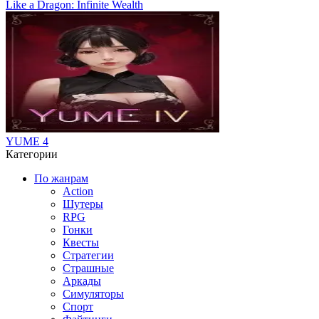
Like a Dragon: Infinite Wealth
YUME 4
Категории
По жанрам
Action
Шутеры
RPG
Гонки
Квесты
Стратегии
Страшные
Аркады
Симуляторы
Спорт