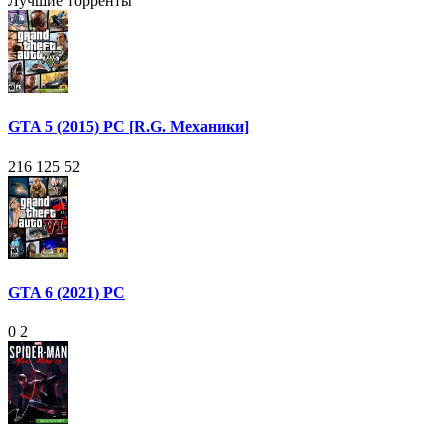
Лучшие торренты
GTA 5 (2015) PC [R.G. Механики]
216 125
52
GTA 6 (2021) PC
0
2