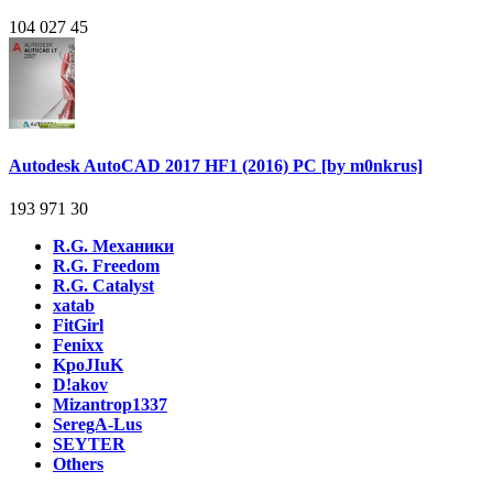
104 027
45
Autodesk AutoCAD 2017 HF1 (2016) PC [by m0nkrus]
193 971
30
R.G. Механики
R.G. Freedom
R.G. Catalyst
xatab
FitGirl
Fenixx
KpoJIuK
D!akov
Mizantrop1337
SeregA-Lus
SEYTER
Others