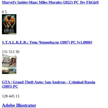
Marvel’s Spider-Man: Miles Morales (2022) PC [by FitGirl]
0
5
S.T.A.L.K.E.R.: Тень Чернобыля (2007) PC [v1.0006]
131 513
30
GTA / Grand Theft Auto: San Andreas - Criminal Russia
(2005) PC
128 445
13
Adobe Illustrator