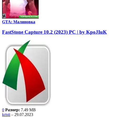
GTA: Малиновка
FastStone Capture 10.2 (2023) РС | by KpoJIuK
0
Размер:
7.49 MB
kristi
– 29.07.2023