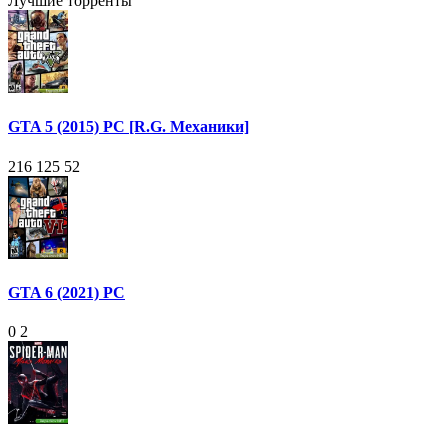
Лучшие торренты
GTA 5 (2015) PC [R.G. Механики]
216 125
52
GTA 6 (2021) PC
0
2