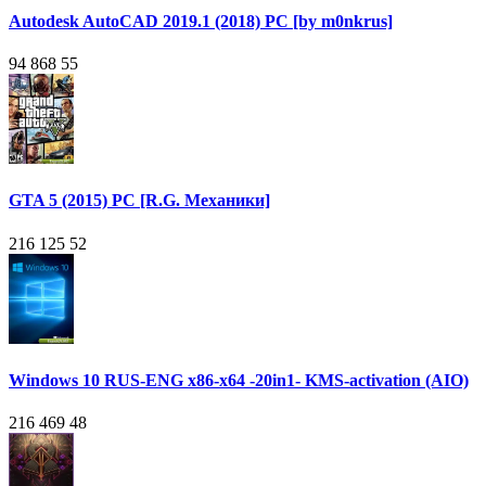
Autodesk AutoCAD 2019.1 (2018) PC [by m0nkrus]
94 868
55
GTA 5 (2015) PC [R.G. Механики]
216 125
52
Windows 10 RUS-ENG x86-x64 -20in1- KMS-activation (AIO)
216 469
48