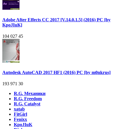
Adobe After Effects CC 2017 [V.14.0.1.5] (2016) PC [by
KpoJIuK]
104 027
45
Autodesk AutoCAD 2017 HF1 (2016) PC [by m0nkrus]
193 971
30
R.G. Механики
R.G. Freedom
R.G. Catalyst
xatab
FitGirl
Fenixx
KpoJIuK