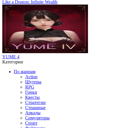
Like a Dragon: Infinite Wealth
YUME 4
Категории
По жанрам
Action
Шутеры
RPG
Гонки
Квесты
Стратегии
Страшные
Аркады
Симуляторы
Спорт