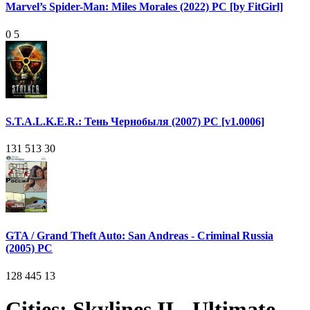
Marvel’s Spider-Man: Miles Morales (2022) PC [by FitGirl]
0
5
S.T.A.L.K.E.R.: Тень Чернобыля (2007) PC [v1.0006]
131 513
30
GTA / Grand Theft Auto: San Andreas - Criminal Russia
(2005) PC
128 445
13
Cities: Skylines II - Ultimate