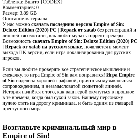
Таблетка:
Вшито {CODEX}
Комментариев:
0
Размер:
3.89 GB
Описание
материала
У нас можно
скачать последнию версию Empire of Sin:
Deluxe Edition (2020) PC | Repack от xatab
без регистраций и
лишней тягомотины, как любят мучать торрент трекеры.
Возможность
скачать Empire of Sin: Deluxe Edition (2020) PC
| Repack от xatab на русском языке
, появляется в момент
выхода ПК версии, если игра локализированна для русских
игроков.
Если вы любите проверять все стратегическое мышление и
смекалку, то игра Empire of Sin вам понравится!
Игра Empire
of Sin
наделена хорошей графикой, приятным музыкальным
сопровождением, и незамысловатой сюжетной линией.
История начнётся с того, как ваш герой окунуться в прошлое
в те времена, когда был сухой закон. Вашему персонажу
нужно стать на дорогу криминала, и быть одним из главарей
преступного мира.
Возглавьте криминальный мир в
Empire of Sin!