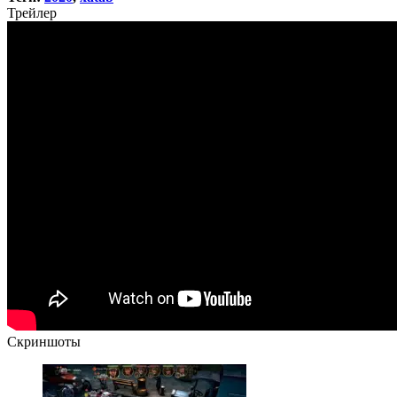
Трей
лер
Скрин
шоты