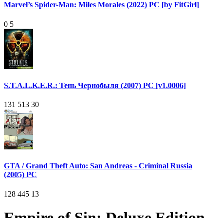
Marvel’s Spider-Man: Miles Morales (2022) PC [by FitGirl]
0
5
S.T.A.L.K.E.R.: Тень Чернобыля (2007) PC [v1.0006]
131 513
30
GTA / Grand Theft Auto: San Andreas - Criminal Russia
(2005) PC
128 445
13
Empire of Sin: Deluxe Edition