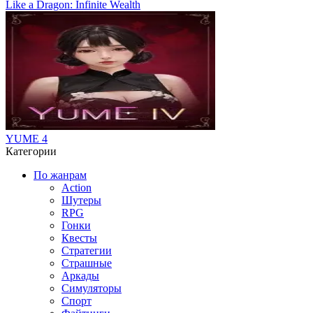
Like a Dragon: Infinite Wealth
YUME 4
Категории
По жанрам
Action
Шутеры
RPG
Гонки
Квесты
Стратегии
Страшные
Аркады
Симуляторы
Спорт