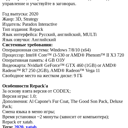
управление и участвуйте в заговорах.
Год выпуска: 2020
Жанр: 3D, Strategy
Издатель: Paradox Interactive
Тип издания: Repack
Язык интерфейса: Русский, aнглийский, MULTi
Язык озвучки: Английский
Системные требования:
Операционная система: Windows 7/8/10 (x64)
Процессор: Intel® Core™ i3-530 or AMD® Phenom™ II X3 720
Оперативная память: 4 GB ОЗУ
Видеокарта: Nvidia® GeForce™ GTX 460 (1GB) or AMD®
Radeon™ R7 250 (2GB), AMD® Radeon™ Vega 11
Свободное место на жестком диске: 9 ГБ
Особенности Repack'a
За основу взята версия от CODEX;
Версия игры: 1.0;
Дополнения: Al Capone's Fur Coat, The Good Son Pack, Deluxe
Pack;
Смена языка в меню игры;
Время установки ~2 минуты (зависит от компьютера);
Repack от xatab.
Теги:
2020
,
xatab