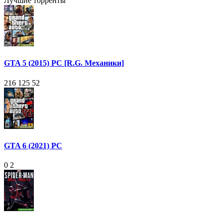
Лучшие торренты
GTA 5 (2015) PC [R.G. Механики]
216 125
52
GTA 6 (2021) PC
0
2