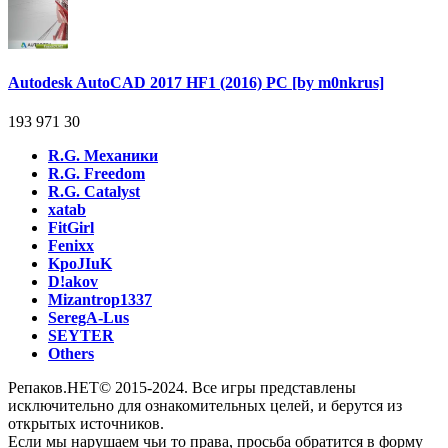
Autodesk AutoCAD 2017 HF1 (2016) PC [by m0nkrus]
193 971
30
R.G. Механики
R.G. Freedom
R.G. Catalyst
xatab
FitGirl
Fenixx
KpoJIuK
D!akov
Mizantrop1337
SeregA-Lus
SEYTER
Others
Репаков.НЕТ© 2015-2024. Все игры представлены
исключительно для ознакомительных целей, и берутся из
открытых источников.
Если мы нарушаем чьи то права, просьба обратится в форму