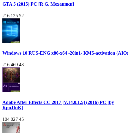
GTA 5 (2015) PC [R.G. Механики]
216 125
52
Windows 10 RUS-ENG x86-x64 -20in1- KMS-activation (AIO)
216 469
48
Adobe After Effects CC 2017 [V.14.0.1.5] (2016) PC [by
KpoJIuK]
104 027
45