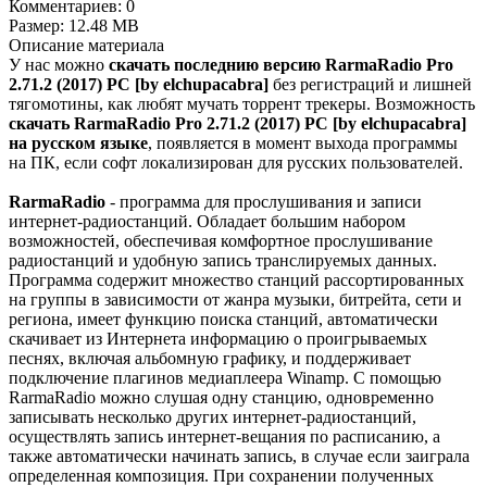
Комментариев:
0
Размер:
12.48 MB
Описание
материала
У нас можно
скачать последнию версию RarmaRadio Pro
2.71.2 (2017) PC [by elchupacabra]
без регистраций и лишней
тягомотины, как любят мучать торрент трекеры. Возможность
скачать RarmaRadio Pro 2.71.2 (2017) PC [by elchupacabra]
на русском языке
, появляется в момент выхода программы
на ПК, если софт локализирован для русских пользователей.
RarmaRadio
- программа для прослушивания и записи
интернет-радиостанций. Обладает большим набором
возможностей, обеспечивая комфортное прослушивание
радиостанций и удобную запись транслируемых данных.
Программа содержит множество станций рассортированных
на группы в зависимости от жанра музыки, битрейта, сети и
региона, имеет функцию поиска станций, автоматически
скачивает из Интернета информацию о проигрываемых
песнях, включая альбомную графику, и поддерживает
подключение плагинов медиаплеера Winamp. С помощью
RarmaRadio можно слушая одну станцию, одновременно
записывать несколько других интернет-радиостанций,
осуществлять запись интернет-вещания по расписанию, а
также автоматически начинать запись, в случае если заиграла
определенная композиция. При сохранении полученных