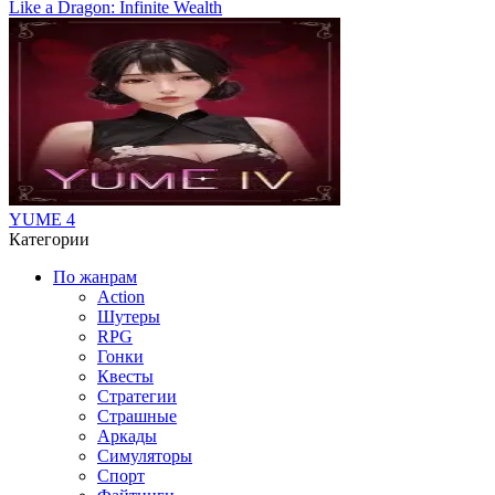
Like a Dragon: Infinite Wealth
YUME 4
Категории
По жанрам
Action
Шутеры
RPG
Гонки
Квесты
Стратегии
Страшные
Аркады
Симуляторы
Спорт