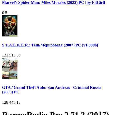
Marvel’s Spider-Man: Miles Morales (2022) PC [by FitGirl]
0
5
S.T.A.L.K.E.R.: Тень Чернобыля (2007) PC [v1.0006]
131 513
30
GTA / Grand Theft Auto: San Andreas - Criminal Russia
(2005) PC
128 445
13
RarmaRadio Pro 2.71.2 (2017)