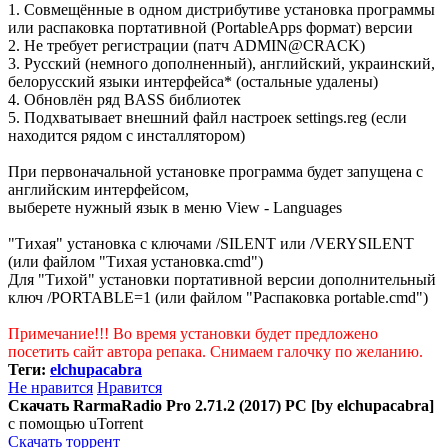
1. Совмещённые в одном дистрибутиве установка программы
или распаковка портативной (PortableApps формат) версии
2. Не требует регистрации (патч ADMIN@CRACK)
3. Русский (немного дополненный), английский, украинский,
белорусский языки интерфейса* (остальные удалены)
4. Обновлён ряд BASS библиотек
5. Подхватывает внешний файл настроек settings.reg (если
находится рядом с инсталлятором)
При первоначальной установке программа будет запущена с
английским интерфейсом,
выберете нужный язык в меню View - Languages
"Тихая" установка с ключами /SILENT или /VERYSILENT
(или файлом "Тихая установка.cmd")
Для "Тихой" установки портативной версии дополнительный
ключ /PORTABLE=1 (или файлом "Распаковка portable.cmd")
Примечание!!! Во время установки будет предложено
посетить сайт автора репака. Снимаем галочку по желанию.
Теги:
elchupacabra
Не нравится
Нравится
Скачать RarmaRadio Pro 2.71.2 (2017) PC [by elchupacabra]
с помощью uTorrent
Скачать торрент