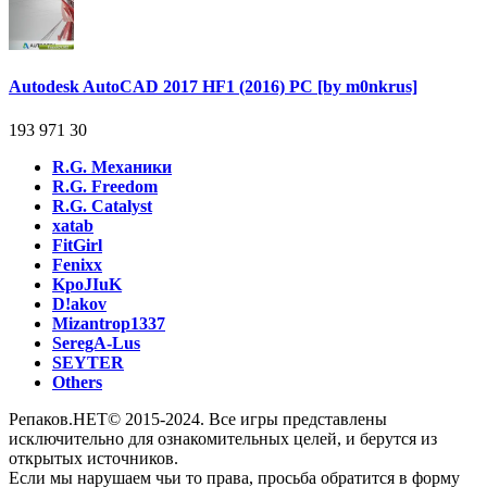
Autodesk AutoCAD 2017 HF1 (2016) PC [by m0nkrus]
193 971
30
R.G. Механики
R.G. Freedom
R.G. Catalyst
xatab
FitGirl
Fenixx
KpoJIuK
D!akov
Mizantrop1337
SeregA-Lus
SEYTER
Others
Репаков.НЕТ© 2015-2024. Все игры представлены
исключительно для ознакомительных целей, и берутся из
открытых источников.
Если мы нарушаем чьи то права, просьба обратится в форму