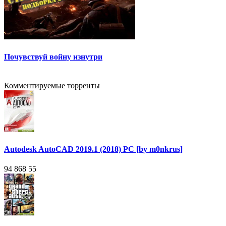
Почувствуй войну изнутри
Комментируемые торренты
Autodesk AutoCAD 2019.1 (2018) PC [by m0nkrus]
94 868
55