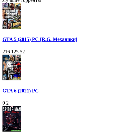
Лучшие торренты
GTA 5 (2015) PC [R.G. Механики]
216 125
52
GTA 6 (2021) PC
0
2