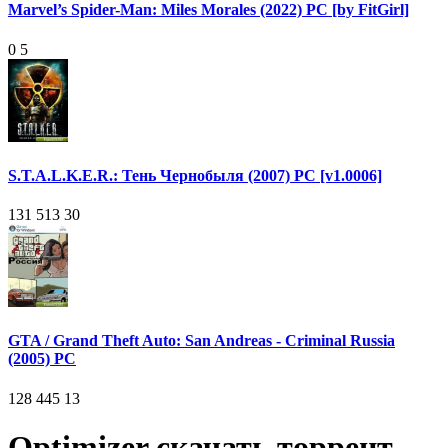
Marvel’s Spider-Man: Miles Morales (2022) PC [by FitGirl]
0
5
S.T.A.L.K.E.R.: Тень Чернобыля (2007) PC [v1.0006]
131 513
30
GTA / Grand Theft Auto: San Andreas - Criminal Russia
(2005) PC
128 445
13
Optimizer скачать торрент