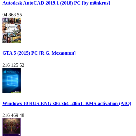
Autodesk AutoCAD 2019.1 (2018) PC [by m0nkrus]
94 868
55
GTA 5 (2015) PC [R.G. Механики]
216 125
52
Windows 10 RUS-ENG x86-x64 -20in1- KMS-activation (AIO)
216 469
48