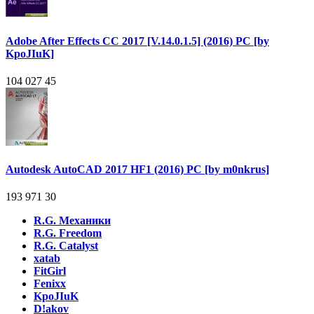
Adobe After Effects CC 2017 [V.14.0.1.5] (2016) PC [by
KpoJIuK]
104 027
45
Autodesk AutoCAD 2017 HF1 (2016) PC [by m0nkrus]
193 971
30
R.G. Механики
R.G. Freedom
R.G. Catalyst
xatab
FitGirl
Fenixx
KpoJIuK
D!akov