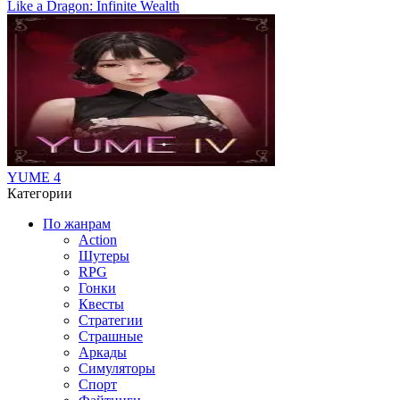
Like a Dragon: Infinite Wealth
YUME 4
Категории
По жанрам
Action
Шутеры
RPG
Гонки
Квесты
Стратегии
Страшные
Аркады
Симуляторы
Спорт