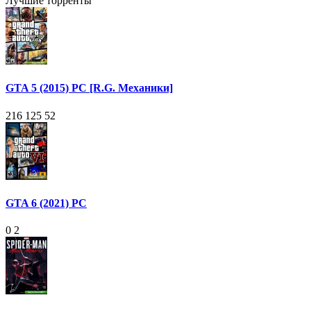
Лучшие торренты
GTA 5 (2015) PC [R.G. Механики]
216 125
52
GTA 6 (2021) PC
0
2