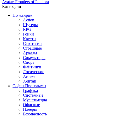
Avatar: Frontiers of Pandora
Категории
По жанрам
Action
Шутеры
RPG
Гонки
Квесты
Стратегии
Страшные
Аркады
Симуляторы
Спорт
Файтинги
Логические
Аниме
Хентай
Софт / Программы
Графика
Системные
Мультимедиа
Офисные
Плееры
Безопасность