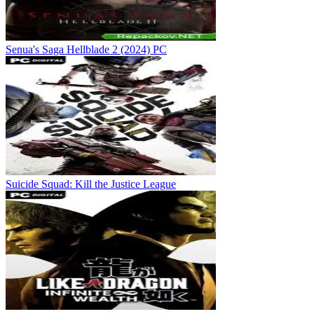
Senua's Saga Hellblade 2 (2024) PC
Suicide Squad: Kill the Justice League