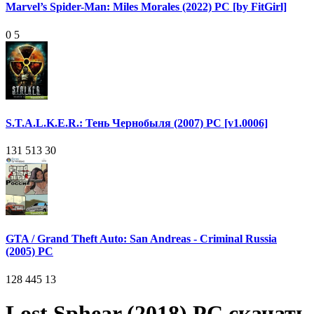
Marvel’s Spider-Man: Miles Morales (2022) PC [by FitGirl]
0
5
S.T.A.L.K.E.R.: Тень Чернобыля (2007) PC [v1.0006]
131 513
30
GTA / Grand Theft Auto: San Andreas - Criminal Russia
(2005) PC
128 445
13
Lost Sphear (2018) PC скачать