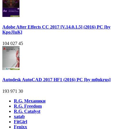
Adobe After Effects CC 2017 [V.14.0.1.5] (2016) PC [by
KpoJIuK]
104 027
45
Autodesk AutoCAD 2017 HF1 (2016) PC [by m0nkrus]
193 971
30
R.G. Механики
R.G. Freedom
R.G. Catalyst
xatab
FitGirl
Fenixx