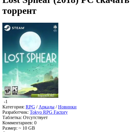
торрент
-1
Категория:
RPG
/
Аркады
/
Новинки
Разработчик:
Tokyo RPG Factory
Таблетка:
Отсутствует
Комментариев:
0
Размер:
~ 10 GB