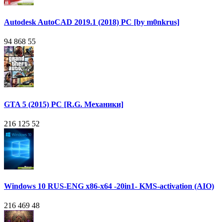
Autodesk AutoCAD 2019.1 (2018) PC [by m0nkrus]
94 868
55
GTA 5 (2015) PC [R.G. Механики]
216 125
52
Windows 10 RUS-ENG x86-x64 -20in1- KMS-activation (AIO)
216 469
48