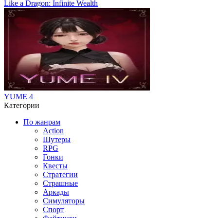
Like a Dragon: Infinite Wealth
YUME 4
Категории
По жанрам
Action
Шутеры
RPG
Гонки
Квесты
Стратегии
Страшные
Аркады
Симуляторы
Спорт