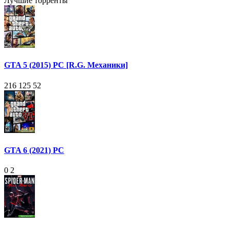
Лучшие торренты
GTA 5 (2015) PC [R.G. Механики]
216 125
52
GTA 6 (2021) PC
0
2