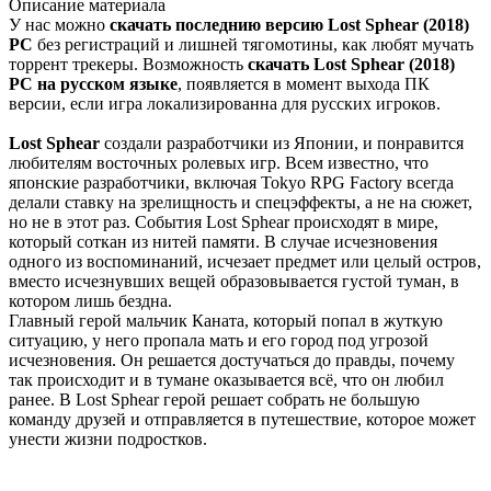
Описание
материала
У нас можно
скачать последнию версию Lost Sphear (2018)
PC
без регистраций и лишней тягомотины, как любят мучать
торрент трекеры. Возможность
скачать Lost Sphear (2018)
PC на русском языке
, появляется в момент выхода ПК
версии, если игра локализированна для русских игроков.
Lost Sphear
создали разработчики из Японии, и понравится
любителям восточных ролевых игр. Всем известно, что
японские разработчики, включая Tokyo RPG Factory всегда
делали ставку на зрелищность и спецэффекты, а не на сюжет,
но не в этот раз. События Lost Sphear происходят в мире,
который соткан из нитей памяти. В случае исчезновения
одного из воспоминаний, исчезает предмет или целый остров,
вместо исчезнувших вещей образовывается густой туман, в
котором лишь бездна.
Главный герой мальчик Каната, который попал в жуткую
ситуацию, у него пропала мать и его город под угрозой
исчезновения. Он решается достучаться до правды, почему
так происходит и в тумане оказывается всё, что он любил
ранее. В Lost Sphear герой решает собрать не большую
команду друзей и отправляется в путешествие, которое может
унести жизни подростков.