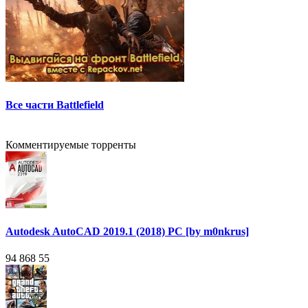
Все части Battlefield
Комментируемые торренты
Autodesk AutoCAD 2019.1 (2018) PC [by m0nkrus]
94 868
55