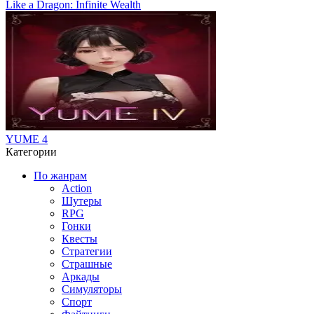
Like a Dragon: Infinite Wealth
YUME 4
Категории
По жанрам
Action
Шутеры
RPG
Гонки
Квесты
Стратегии
Страшные
Аркады
Симуляторы
Спорт