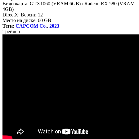
Видеокарта: GTX1060 (VRAM 6GB) / Radeon RX 580 (VRAM
4GB)
DirectX: Версии 12
Место на диске: 60 GB
Теги:
CAPCOM Co.
,
2023
Трей
лер