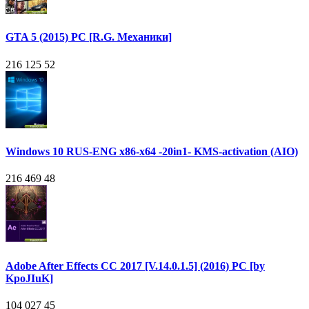
GTA 5 (2015) PC [R.G. Механики]
216 125
52
Windows 10 RUS-ENG x86-x64 -20in1- KMS-activation (AIO)
216 469
48
Adobe After Effects CC 2017 [V.14.0.1.5] (2016) PC [by
KpoJIuK]
104 027
45