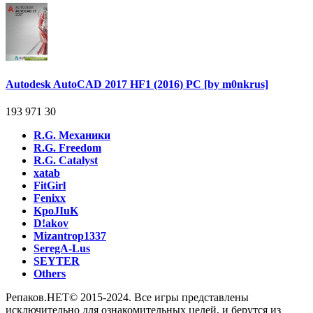
Autodesk AutoCAD 2017 HF1 (2016) PC [by m0nkrus]
193 971
30
R.G. Механики
R.G. Freedom
R.G. Catalyst
xatab
FitGirl
Fenixx
KpoJIuK
D!akov
Mizantrop1337
SeregA-Lus
SEYTER
Others
Репаков.НЕТ© 2015-2024. Все игры представлены
исключительно для ознакомительных целей, и берутся из