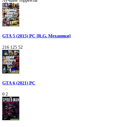
Лучшие торренты
GTA 5 (2015) PC [R.G. Механики]
216 125
52
GTA 6 (2021) PC
0
2