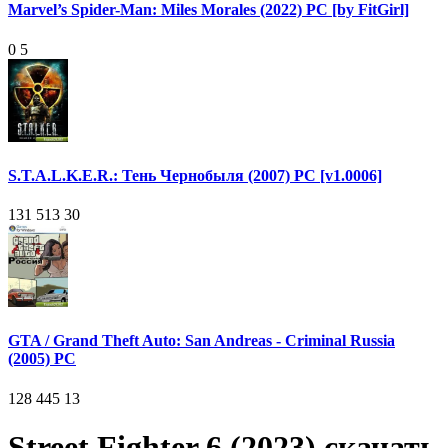
Marvel’s Spider-Man: Miles Morales (2022) PC [by FitGirl]
0
5
S.T.A.L.K.E.R.: Тень Чернобыля (2007) PC [v1.0006]
131 513
30
GTA / Grand Theft Auto: San Andreas - Criminal Russia
(2005) PC
128 445
13
Street Fighter 6 (2023) скачать