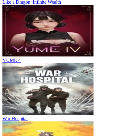
Like a Dragon: Infinite Wealth
YUME 4
War Hospital