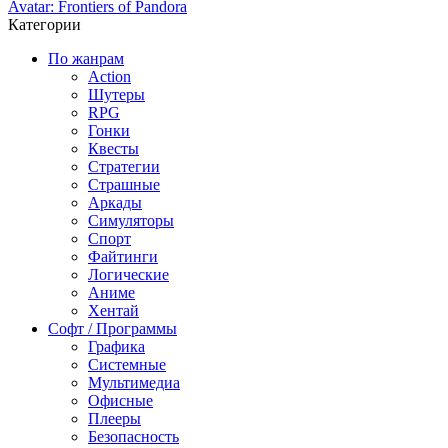
Avatar: Frontiers of Pandora
Категории
По жанрам
Action
Шутеры
RPG
Гонки
Квесты
Стратегии
Страшные
Аркады
Симуляторы
Спорт
Файтинги
Логические
Аниме
Хентай
Софт / Программы
Графика
Системные
Мультимедиа
Офисные
Плееры
Безопасность