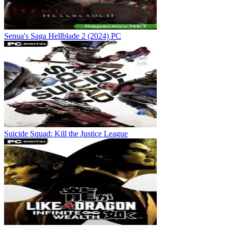
Senua's Saga Hellblade 2 (2024) PC
Suicide Squad: Kill the Justice League