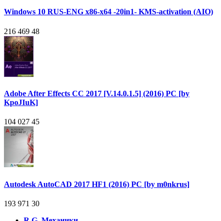
Windows 10 RUS-ENG x86-x64 -20in1- KMS-activation (AIO)
216 469
48
Adobe After Effects CC 2017 [V.14.0.1.5] (2016) PC [by
KpoJIuK]
104 027
45
Autodesk AutoCAD 2017 HF1 (2016) PC [by m0nkrus]
193 971
30
R.G. Механики