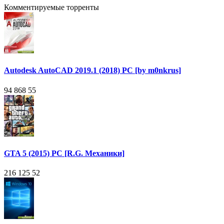
Комментируемые торренты
Autodesk AutoCAD 2019.1 (2018) PC [by m0nkrus]
94 868
55
GTA 5 (2015) PC [R.G. Механики]
216 125
52