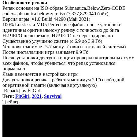
Особенности репака
Репак основан на ISO-образе Subnautica.Below.Zero-CODE:
codex-subnautica.below.zero.iso (7,377,879,040 байт)
Версия игры: v1.0 Build 44290 (Май 2021)
100% Lossless и MD5 Perfect: все файлы после установки
идентичны оригинальному релизу с точностью до бита
НИЧЕГО не вырезано, НИЧЕГО не перекодировано
Существенно улучшено сжатие (с 6.9 до 3.9 Гб)
Установка занимает 5-7 минут (зависит от вашей системы)
После инсталляции игра занимает 9.9 Гб
После установки доступна опция проверки контрольных сумм
всех файлов, чтобы убедиться, что репак установился
нормально
Язык изменяется в настройках игры
Для установки репака требуется минимум 2 Гб свободной
оперативной памяти (включая виртуальную)
[Repack] by FitGirl
Теги:
FitGirl
,
2021
,
Survival
Трей
лер