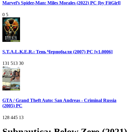
Marvel’s Spider-Man: Miles Morales (2022) PC [by FitGirl]
0
5
S.T.A.L.K.E.R.: Тень Чернобыля (2007) PC [v1.0006]
131 513
30
GTA / Grand Theft Auto: San Andreas - Criminal Russia
(2005) PC
128 445
13
Subnautica: Below Zero (2021)