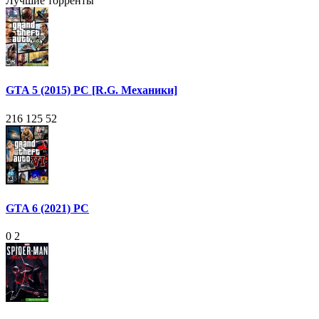
Лучшие торренты
GTA 5 (2015) PC [R.G. Механики]
216 125
52
GTA 6 (2021) PC
0
2