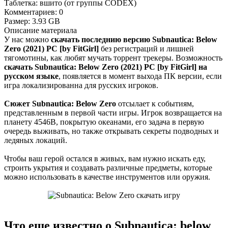
Таблетка:
вшито (от группы CODEX)
Комментариев:
0
Размер:
3.93 GB
Описание
материала
У нас можно
скачать последнию версию Subnautica: Below
Zero (2021) PC [by FitGirl]
без регистраций и лишней
тягомотины, как любят мучать торрент трекеры. Возможность
скачать Subnautica: Below Zero (2021) PC [by FitGirl] на
русском языке
, появляется в момент выхода ПК версии, если
игра локализированна для русских игроков.
Сюжет Subnautica: Below Zero
отсылает к событиям,
представленным в первой части игры. Игрок возвращается на
планету 4546B, покрытую океанами, его задача в первую
очередь выживать, но также открывать секреты подводных и
ледяных локаций.
Чтобы ваш герой остался в живых, вам нужно искать еду,
строить укрытия и создавать различные предметы, которые
можно использовать в качестве инструментов или оружия.
Что еще известно о Subnautica: below