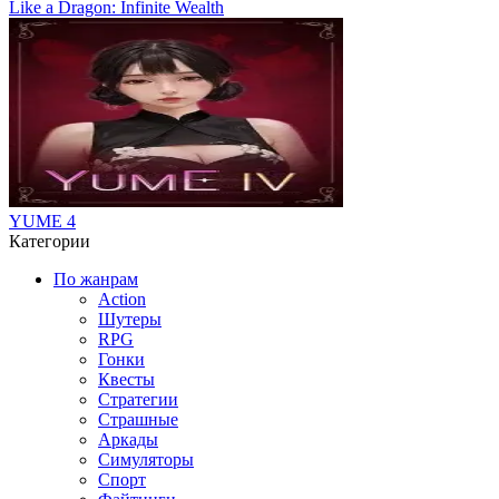
Like a Dragon: Infinite Wealth
YUME 4
Категории
По жанрам
Action
Шутеры
RPG
Гонки
Квесты
Стратегии
Страшные
Аркады
Симуляторы
Спорт