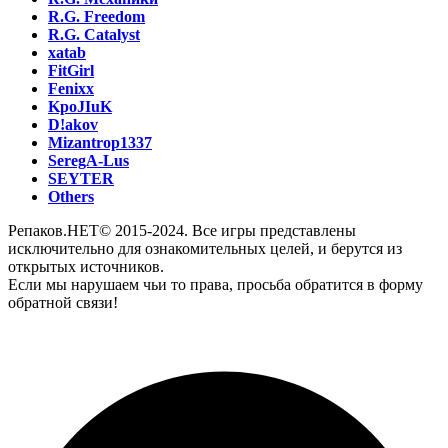
R.G. Freedom
R.G. Catalyst
xatab
FitGirl
Fenixx
KpoJIuK
D!akov
Mizantrop1337
SeregA-Lus
SEYTER
Others
Репаков.НЕТ© 2015-2024. Все игры представлены
исключительно для ознакомительных целей, и берутся из
открытых источников.
Если мы нарушаем чьи то права, просьба обратится в форму
обратной связи!