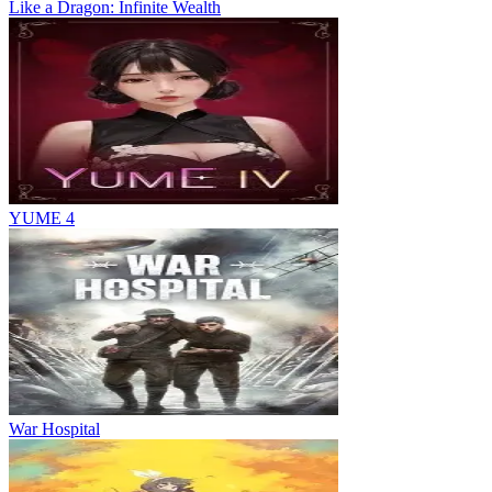
Like a Dragon: Infinite Wealth
YUME 4
War Hospital