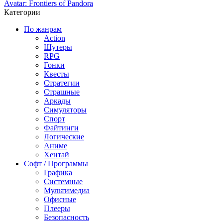
Avatar: Frontiers of Pandora
Категории
По жанрам
Action
Шутеры
RPG
Гонки
Квесты
Стратегии
Страшные
Аркады
Симуляторы
Спорт
Файтинги
Логические
Аниме
Хентай
Софт / Программы
Графика
Системные
Мультимедиа
Офисные
Плееры
Безопасность