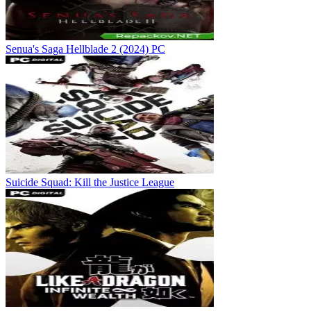
Senua's Saga Hellblade 2 (2024) PC
Suicide Squad: Kill the Justice League