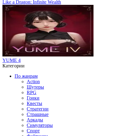
Like a Dragon: Infinite Wealth
YUME 4
Категории
По жанрам
Action
Шутеры
RPG
Гонки
Квесты
Стратегии
Страшные
Аркады
Симуляторы
Спорт