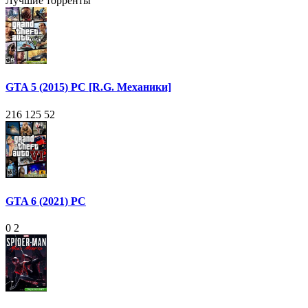
Лучшие торренты
GTA 5 (2015) PC [R.G. Механики]
216 125
52
GTA 6 (2021) PC
0
2