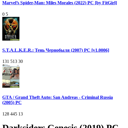
Marvel’s Spider-Man: Miles Morales (2022) PC [by FitGirl]
0
5
S.T.A.L.K.E.R.: Тень Чернобыля (2007) PC [v1.0006]
131 513
30
GTA / Grand Theft Auto: San Andreas - Criminal Russia
(2005) PC
128 445
13
Darksiders Genesis (2019) PC