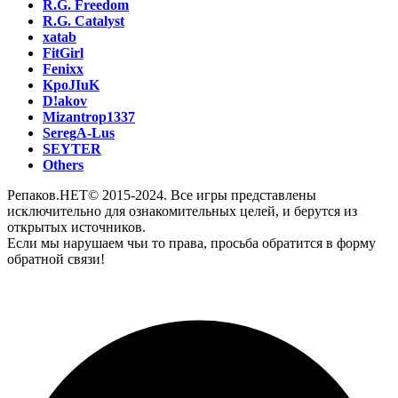
R.G. Freedom
R.G. Catalyst
xatab
FitGirl
Fenixx
KpoJIuK
D!akov
Mizantrop1337
SeregA-Lus
SEYTER
Others
Репаков.НЕТ© 2015-2024. Все игры представлены
исключительно для ознакомительных целей, и берутся из
открытых источников.
Если мы нарушаем чьи то права, просьба обратится в форму
обратной связи!