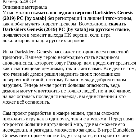
Размер:
6.48 GB
Описание
материала
У нас можно
скачать последнию версию Darksiders Genesis
(2019) PC [by xatab]
без регистраций и лишней тягомотины,
как любят мучать торрент трекеры. Возможность
скачать
Darksiders Genesis (2019) PC [by xatab] на русском языке
,
появляется в момент выхода ПК версии, если игра
локализированна для русских игроков.
Игра Darksiders Genesis расскажет историю всем известной
трилогии. Вашему герою необходимо стать всадником
апокалипсиса, которого зовут Раздор, вам предстоит сразиться
как с настоящими демонами, так и с ангелами. Всё дело в том,
что главный демон решил наделить своих помощников
невероятной силой, поэтому баланс между добром и злом
нарушен. Теперь земле грозит большая опасность, ведь
демоны могут уничтожить не только людей, но и всё живое,
на вас осталась последняя надежда, вы единственный кто
может всё остановить.
Сам проект разработан в жанре экшен, где вы сможете
проходить игру как в одиночку, так и с друзьями. Перед вами
откроется большие виртуальный мир, где вы сможете его
исследовать и разгадать множество загадок. В игре Darksiders
Genesis некоторые участки будут закрыты, и откроются они