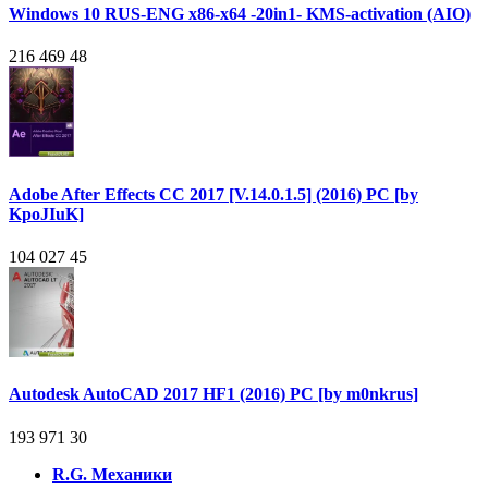
Windows 10 RUS-ENG x86-x64 -20in1- KMS-activation (AIO)
216 469
48
Adobe After Effects CC 2017 [V.14.0.1.5] (2016) PC [by
KpoJIuK]
104 027
45
Autodesk AutoCAD 2017 HF1 (2016) PC [by m0nkrus]
193 971
30
R.G. Механики