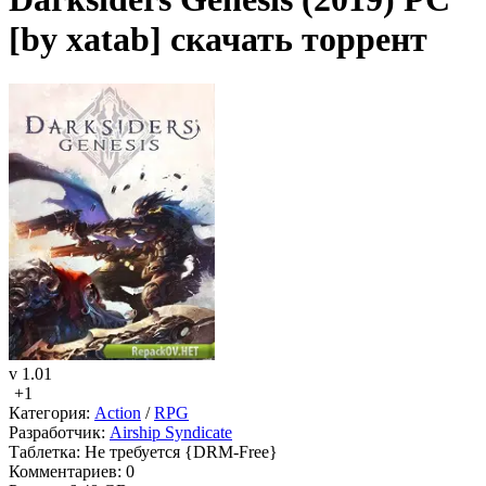
[by xatab] скачать торрент
v 1.01
+1
Категория:
Action
/
RPG
Разработчик:
Airship Syndicate
Таблетка:
Не требуется {DRM-Free}
Комментариев:
0