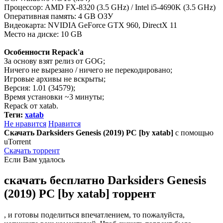
Процессор: AMD FX-8320 (3.5 GHz) / Intel i5-4690K (3.5 GHz)
Оперативная память: 4 GB ОЗУ
Видеокарта: NVIDIA GeForce GTX 960, DirectX 11
Место на диске: 10 GB
Особенности Repack'a
За основу взят релиз от GOG;
Ничего не вырезано / ничего не перекодировано;
Игровые архивы не вскрыты;
Версия: 1.01 (34579);
Время установки ~3 минуты;
Repack от xatab.
Теги:
xatab
Не нравится
Нравится
Скачать Darksiders Genesis (2019) PC [by xatab]
с помощью
uTorrent
Скачать торрент
Если Вам удалось
скачать бесплатно Darksiders Genesis
(2019) PC [by xatab] торрент
, и готовы поделиться впечатлением, то пожалуйста,