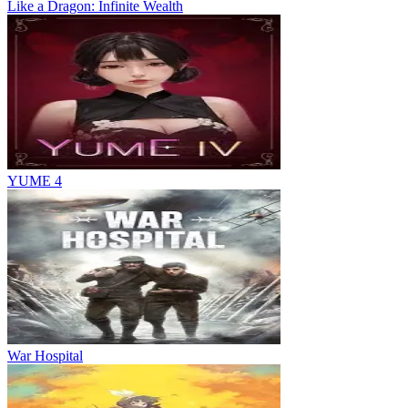
Like a Dragon: Infinite Wealth
YUME 4
War Hospital