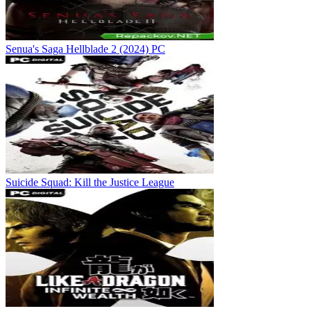
Senua's Saga Hellblade 2 (2024) PC
Suicide Squad: Kill the Justice League