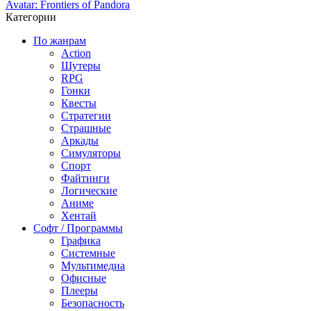
Avatar: Frontiers of Pandora
Категории
По жанрам
Action
Шутеры
RPG
Гонки
Квесты
Стратегии
Страшные
Аркады
Симуляторы
Спорт
Файтинги
Логические
Аниме
Хентай
Софт / Программы
Графика
Системные
Мультимедиа
Офисные
Плееры
Безопасность