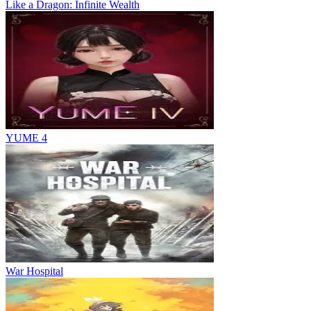
Like a Dragon: Infinite Wealth
YUME 4
War Hospital