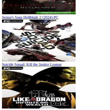
Senua's Saga Hellblade 2 (2024) PC
Suicide Squad: Kill the Justice League