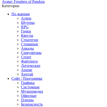
Avatar: Frontiers of Pandora
Категории
По жанрам
Action
Шутеры
RPG
Гонки
Квесты
Стратегии
Страшные
Аркады
Симуляторы
Спорт
Файтинги
Логические
Аниме
Хентай
Софт / Программы
Графика
Системные
Мультимедиа
Офисные
Плееры
Безопасность