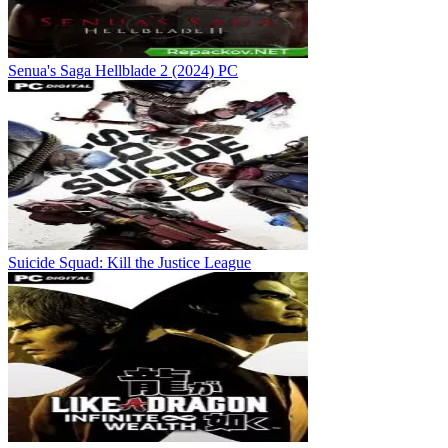
Senua's Saga Hellblade 2 (2024) PC
Suicide Squad: Kill the Justice League