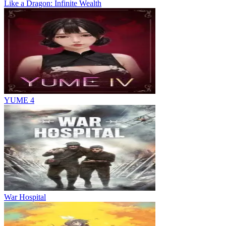
Like a Dragon: Infinite Wealth
YUME 4
War Hospital