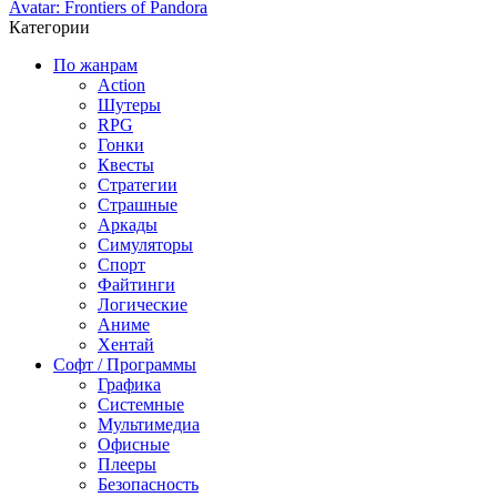
Avatar: Frontiers of Pandora
Категории
По жанрам
Action
Шутеры
RPG
Гонки
Квесты
Стратегии
Страшные
Аркады
Симуляторы
Спорт
Файтинги
Логические
Аниме
Хентай
Софт / Программы
Графика
Системные
Мультимедиа
Офисные
Плееры
Безопасность