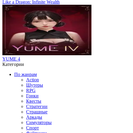
Like a Dragon: Infinite Wealth
YUME 4
Категории
По жанрам
Action
Шутеры
RPG
Гонки
Квесты
Стратегии
Страшные
Аркады
Симуляторы
Спорт