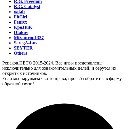
R.G. Freedom
R.G. Catalyst
xatab
FitGirl
Fenixx
KpoJIuK
D!akov
Mizantrop1337
SeregA-Lus
SEYTER
Others
Репаков.НЕТ© 2015-2024. Все игры представлены
исключительно для ознакомительных целей, и берутся из
открытых источников.
Если мы нарушаем чьи то права, просьба обратится в форму
обратной связи!