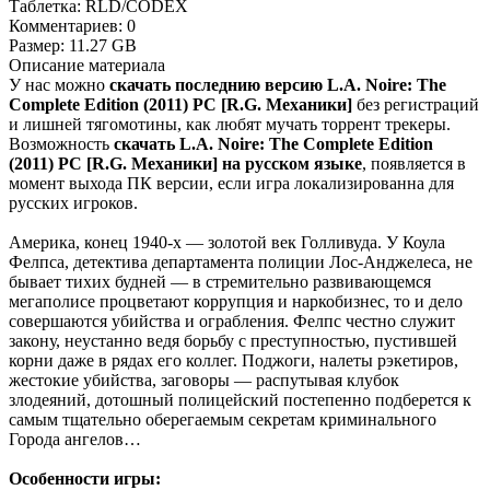
Таблетка:
RLD/CODEX
Комментариев:
0
Размер:
11.27 GB
Описание
материала
У нас можно
скачать последнию версию L.A. Noire: The
Complete Edition (2011) PC [R.G. Механики]
без регистраций
и лишней тягомотины, как любят мучать торрент трекеры.
Возможность
скачать L.A. Noire: The Complete Edition
(2011) PC [R.G. Механики] на русском языке
, появляется в
момент выхода ПК версии, если игра локализированна для
русских игроков.
Америка, конец 1940-х — золотой век Голливуда. У Коула
Фелпса, детектива департамента полиции Лос-Анджелеса, не
бывает тихих будней — в стремительно развивающемся
мегаполисе процветают коррупция и наркобизнес, то и дело
совершаются убийства и ограбления. Фелпс честно служит
закону, неустанно ведя борьбу с преступностью, пустившей
корни даже в рядах его коллег. Поджоги, налеты рэкетиров,
жестокие убийства, заговоры — распутывая клубок
злодеяний, дотошный полицейский постепенно подберется к
самым тщательно оберегаемым секретам криминального
Города ангелов…
Особенности игры: