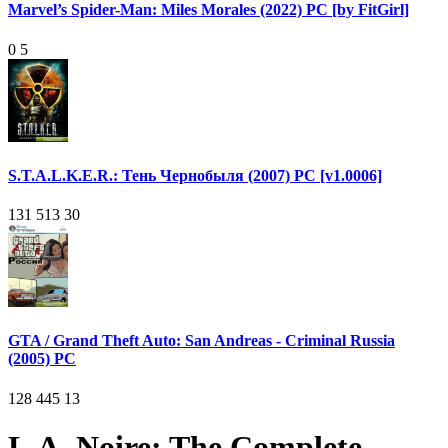
Marvel’s Spider-Man: Miles Morales (2022) PC [by FitGirl]
0
5
S.T.A.L.K.E.R.: Тень Чернобыля (2007) PC [v1.0006]
131 513
30
GTA / Grand Theft Auto: San Andreas - Criminal Russia
(2005) PC
128 445
13
L.A. Noire: The Complete