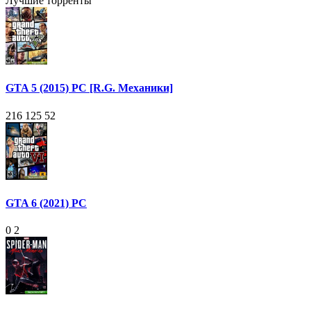
Лучшие торренты
GTA 5 (2015) PC [R.G. Механики]
216 125
52
GTA 6 (2021) PC
0
2