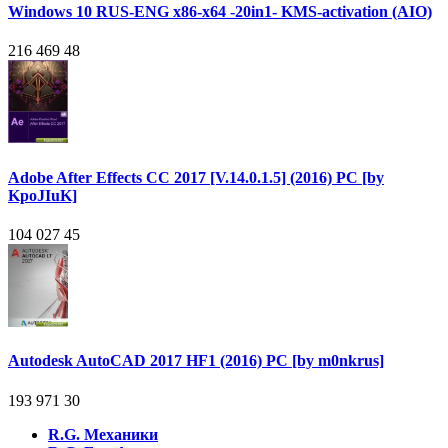
Windows 10 RUS-ENG x86-x64 -20in1- KMS-activation (AIO)
216 469
48
Adobe After Effects CC 2017 [V.14.0.1.5] (2016) PC [by
KpoJIuK]
104 027
45
Autodesk AutoCAD 2017 HF1 (2016) PC [by m0nkrus]
193 971
30
R.G. Механики