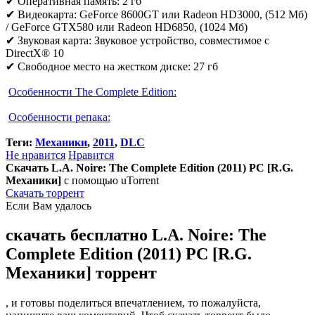
✔ Оперативная память: 2 гб
✔ Видеокарта: GeForce 8600GT или Radeon HD3000, (512 Мб)
/ GeForce GTX580 или Radeon HD6850, (1024 Мб)
✔ Звуковая карта: Звуковое устройство, совместимое с
DirectX® 10
✔ Свободное место на жестком диске: 27 гб
Особенности The Complete Edition:
Особенности репака:
Теги:
Механики
,
2011
,
DLC
Не нравится
Нравится
Скачать L.A. Noire: The Complete Edition (2011) PC [R.G.
Механики]
с помощью uTorrent
Скачать торрент
Если Вам удалось
скачать бесплатно L.A. Noire: The
Complete Edition (2011) PC [R.G.
Механики] торрент
, и готовы поделиться впечатлением, то пожалуйста,